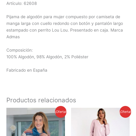
Artículo: 62608
Pijama de algodón para mujer compuesto por camiseta de
manga larga con cuello redondo con botón y pantalón largo
estampado con perrito Lou Lou. Presentado en caja. Marca
Admas
Composición:
100% Algodón, 98% Algodón, 2% Poliéster
Fabricado en España
Productos relacionados
El
El
El
El
¡Oferta!
¡Oferta!
precio
precio
precio
precio
original
actual
original
actual
era:
es:
era:
es:
1,850.00 грн.
1,750.00 грн.
2,250.00 грн.
2,100.00 