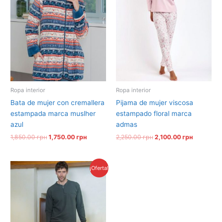
Ropa interior
Ropa interior
bata de mujer con cremallera
pijama de mujer viscosa
estampada marca muslher
estampado floral marca
azul
admas
1,850.00
грн
1,750.00
грн
2,250.00
грн
2,100.00
грн
El
El
¡Oferta!
precio
precio
original
actual
era:
es:
2,100.00 грн.
2,000.00 грн.