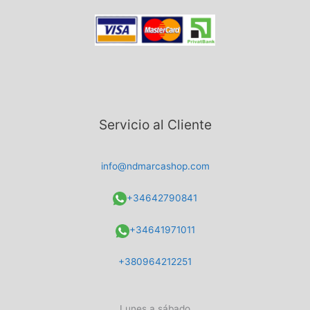
Servicio al Cliente
info@ndmarcashop.com
+34642790841
+34641971011
+380964212251
Lunes a sábado