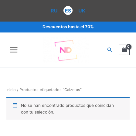
Ir
al
RU
ES
UK
contenido
Descuentos hasta el 70%
Buscar
Inicio
/ Productos etiquetados “Calzetas”
No se han encontrado productos que coincidan
con tu selección.