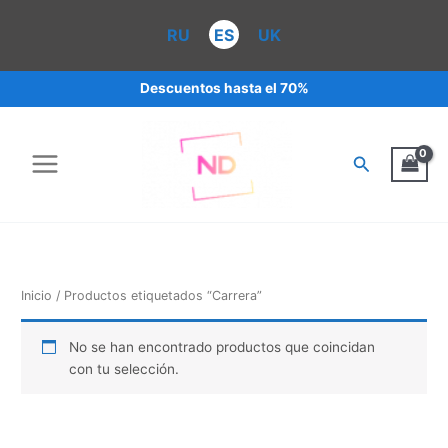
Ir
al
RU
ES
UK
contenido
Descuentos hasta el 70%
Buscar
Inicio
/ Productos etiquetados “Carrera”
No se han encontrado productos que coincidan
con tu selección.