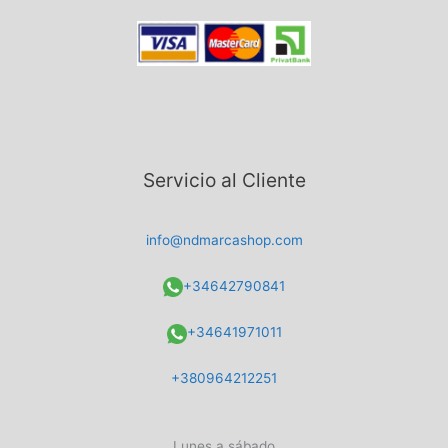
Servicio al Cliente
info@ndmarcashop.com
+34642790841
+34641971011
+380964212251
Lunes a sábado