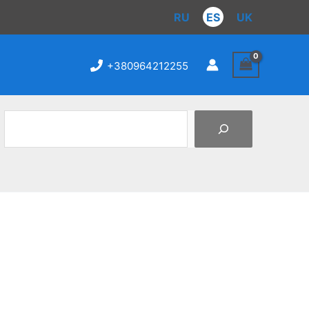
Пошук
RU
ES
UK
+380964212255