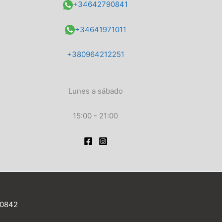
+34642790841
+34641971011
+380964212251
Lunes a sábado
15:00 - 21:00
90842