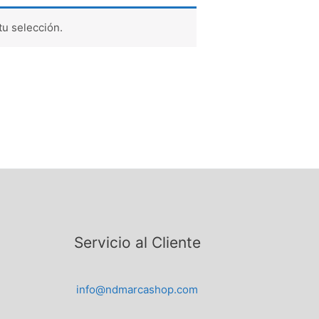
u selección.
Servicio al Cliente
info@ndmarcashop.com