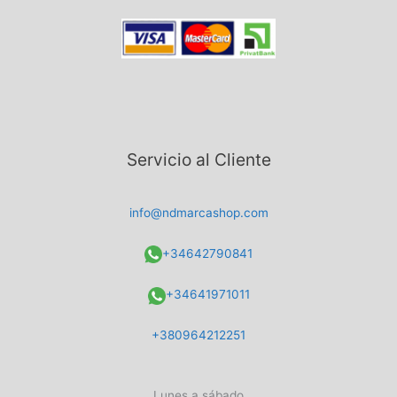
Servicio al Cliente
info@ndmarcashop.com
+34642790841
+34641971011
+380964212251
Lunes a sábado