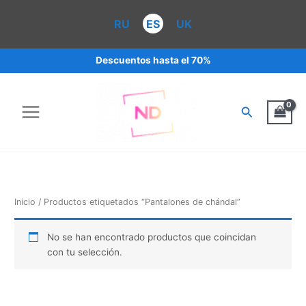
Ir
al
RU
ES
UK
contenido
Descuentos hasta el 70%
Buscar
Inicio
/ Productos etiquetados “Pantalones de chándal”
No se han encontrado productos que coincidan
con tu selección.