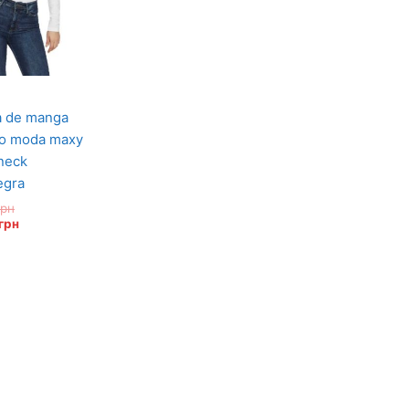
ro moda maxy
neck
egra
грн
грн