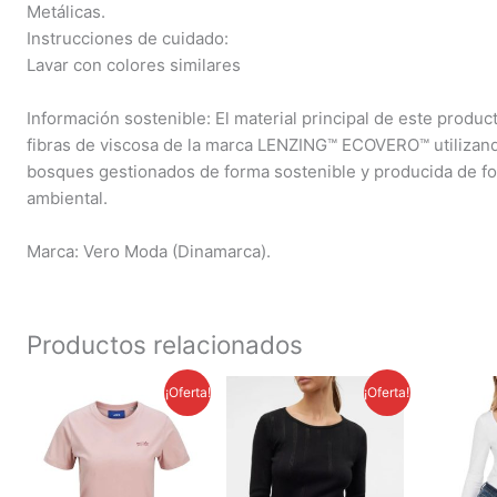
Metálicas.
Instrucciones de cuidado:
Lavar con colores similares
Información sostenible: El material principal de este prod
fibras de viscosa de la marca LENZING™ ECOVERO™ utilizan
bosques gestionados de forma sostenible y producida de f
ambiental.
Marca: Vero Moda (Dinamarca).
Productos relacionados
El
El
El
El
¡Oferta!
¡Oferta!
precio
precio
precio
precio
original
actual
original
actual
era:
es:
era:
es:
1,250.00 грн.
1,150.00 грн.
1,350.00 грн.
1,250.00 грн.