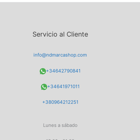
Servicio al Cliente
info@ndmarcashop.com
+34642790841
+34641971011
+380964212251
Lunes a sábado