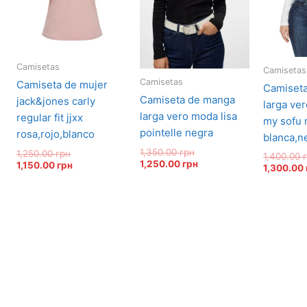
Camisetas
Camisetas
Camisetas
camiseta de mujer
camiseta de manga
camiseta de manga
jack&jones carly
larga ve
larga vero moda lisa
regular fit jjxx
my sofu 
pointelle negra
rosa,rojo,blanco
blanca,n
1,350.00
грн
1,250.00
грн
1,400.00
1,250.00
грн
1,150.00
грн
1,300.00