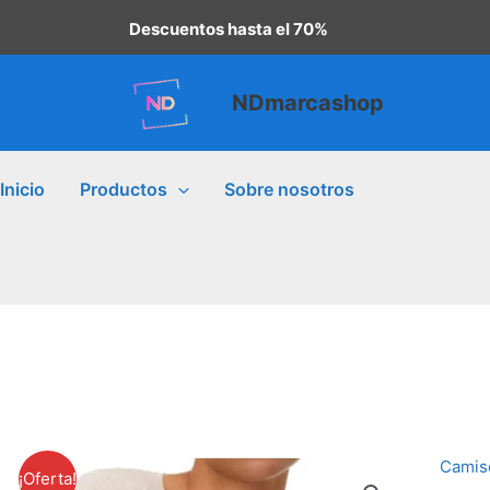
Descuentos hasta el 70%
NDmarcashop
Inicio
Productos
Sobre nosotros
Camis
Camis
¡Oferta!