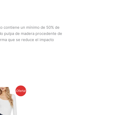
ucto contiene un mínimo de 50% de
do pulpa de madera procedente de
orma que se reduce el impacto
El
El
¡Oferta!
precio
precio
original
actual
era:
es:
1,400.00 грн.
1,300.00 грн.