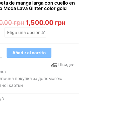
precio
precio
eta de manga larga con cuello en
original
actual
o Moda Lava Glitter color gold
era:
es:
1,750.00 грн.
1,500.00 грн.
50.00
грн
1,500.00
грн
Añadir al carrito
Швидка
вка
печна покупка за допомогою
тної картки
ad
/D